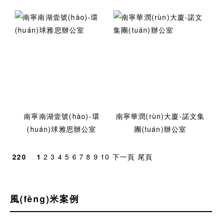
南寧南湖壹號(hào)-環
南寧華潤(rùn)大廈-諾文集
(huán)球雅思辦公室
團(tuán)辦公室
220
1
2
3
4
5
6
7
8
9
10
下一頁
尾頁
風(fēng)米案例