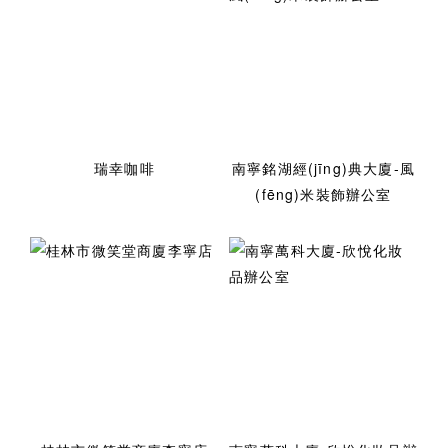
瑞幸咖啡
南寧銘湖經(jīng)典大廈-風
(fēng)米裝飾辦公室