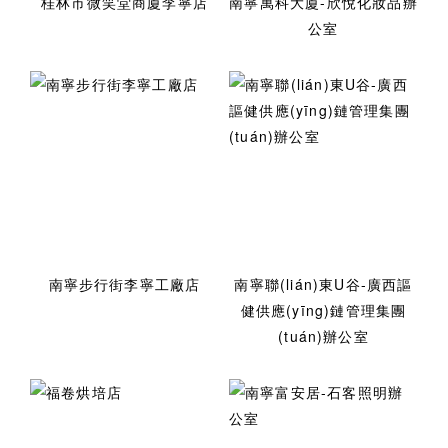
桂林市微笑堂商廈李寧店
南寧萬科大廈-欣悅化妝品辦
公室
南寧步行街李寧工廠店
南寧聯(lián)東U谷-廣西謳
健供應(yīng)鏈管理集團
(tuán)辦公室