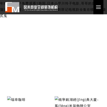
年轻的小痍子免费观看1韩国,日本小早川怜子电影,哥哥的女人,玉
蒲团在线观看,99在线首页视频,戈壁剿匪记电视剧全集在线观看,吸
尻鬼
Case
風(fēng)米案例